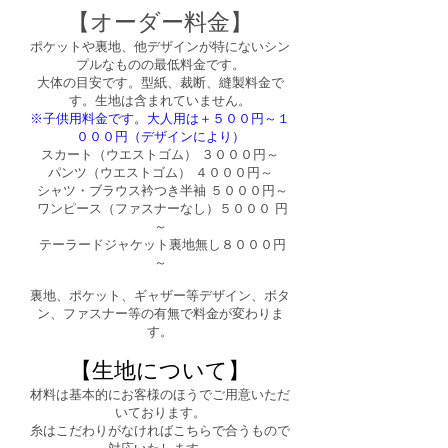
​【オーダー料金】
ポケットや裏地、他デザインが特にないシン
プルなものの最低料金です。
大体の目安です。
型紙、裁断、縫製料金で
す。
生地は含まれていません。
※子供用料金です。​大人用は＋５００円～１
０００円（デザインにより）
スカート（ウエストゴム） ３０００円～
パンツ（ウエストゴム） ４０００円～
シャツ・ブラウス衿つき半袖 ５０００円～
ワンピース（ファスナーなし）５０００ 円
～
テーラードジャケット裏地無し８０００円
～​
裏地、ポケット、ギャザー等デザイン、ボタ
ン、ファスナー等の有無で料金が変わりま
す。
【生地について】
材料は基本的にお客様のほうでご用意いただ
いております。
糸はこだわりがなければこちらで合うもので