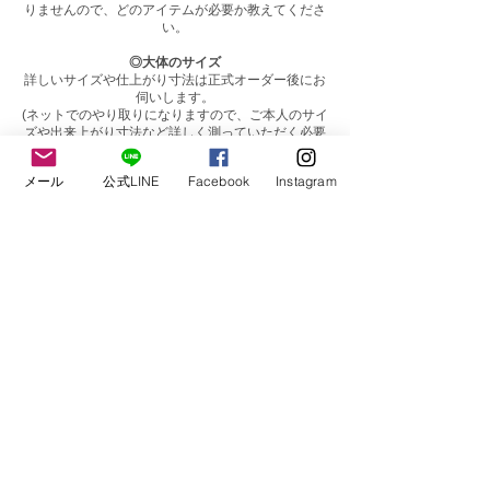
りませんので、どのアイテムが必要か教えてくださ
い。
◎大体のサイズ
詳しいサイズや仕上がり寸法は正式オーダー後にお
伺いします。
(ネットでのやり取りになりますので、ご本人のサイ
ズや出来上がり寸法など詳しく測っていただく必要
があります。）
メール
公式LINE
Facebook
Instagram
お見積り時は子供用１２０ｃｍや、大人用Ｍサイ
ズ、身長１６０ｃｍ肥満体系など大体で構いませ
ん。
◎生地の用意が有無もお伝えください。
こちらで用意希望の場合はどんな生地素材が希望か
教えてください。
よくわからない場合は厚手薄手や光沢の有無や伸縮
のある生地等、わかる範囲でよいのでお伝えくださ
い。
◎その他ご要望があれば事前に詳しくお伝えくださ
い。
コスト重視、再現度重視などもご希望あればお伝え
いただけるとスムーズです。
(簡易的な作りでよいのでコスト重視。とにかくデザ
インや再現度を重視したい。など）